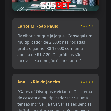
Carlos M. - São Paulo
⭐⭐⭐⭐⭐
"Melhor slot que já joguei! Consegui um
multiplicador de 2.500x nas rodadas
grátis e ganhei R$ 18.000 com uma
aposta de R$ 7,20. Os gráficos são
incríveis e a emoção é constante!"
Ana L. - Rio de Janeiro
⭐⭐⭐⭐⭐
"Gates of Olympus é viciante! O sistema
de cascata e multiplicadores cria uma
tensão incrível. Já tive várias sequências
de 10+ cascatas seguidas. Recomendo