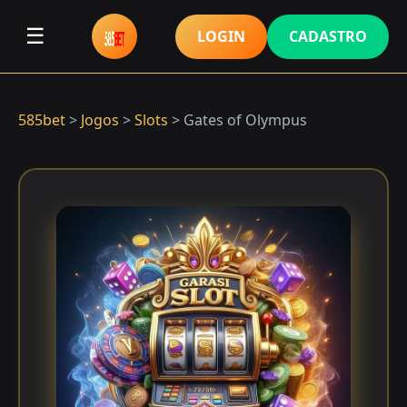
☰
LOGIN
CADASTRO
585bet
>
Jogos
>
Slots
> Gates of Olympus