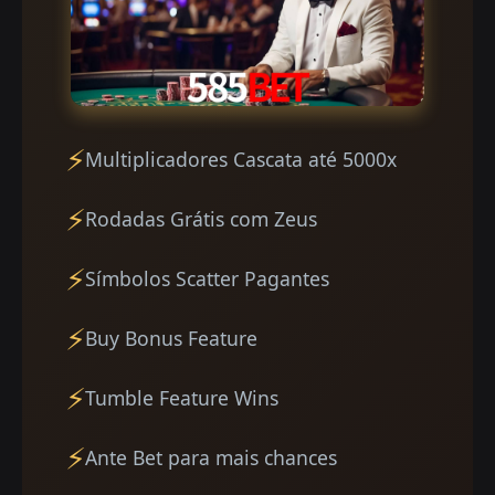
Multiplicadores Cascata até 5000x
Rodadas Grátis com Zeus
Símbolos Scatter Pagantes
Buy Bonus Feature
Tumble Feature Wins
Ante Bet para mais chances