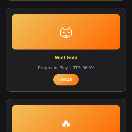
🐺
Wolf Gold
Pragmatic Play | RTP: 96.0%
JOGAR
🔥