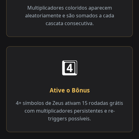
Multiplicadores coloridos aparecem
aleatoriamente e são somados a cada
cascata consecutiva.
4️⃣
Ative o Bônus
4+ símbolos de Zeus ativam 15 rodadas grátis
com multiplicadores persistentes e re-
triggers possíveis.