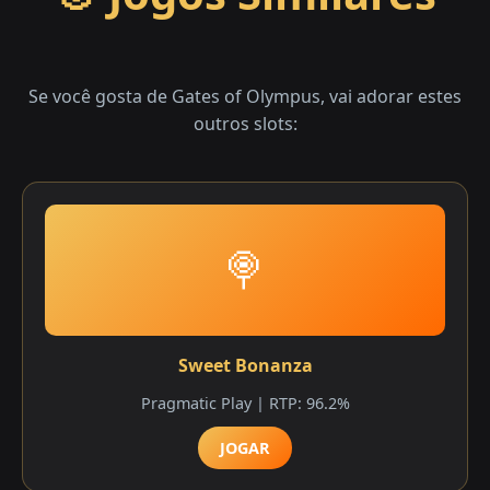
Se você gosta de Gates of Olympus, vai adorar estes
outros slots:
🍭
Sweet Bonanza
Pragmatic Play | RTP: 96.2%
JOGAR