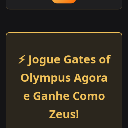
⚡ Jogue Gates of
Olympus Agora
e Ganhe Como
Zeus!