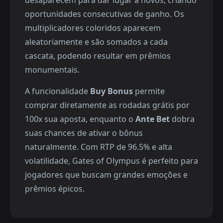
desaparecem para dar lugar a novos, criando
oportunidades consecutivas de ganho. Os
multiplicadores coloridos aparecem
aleatoriamente e são somados a cada
cascata, podendo resultar em prêmios
monumentais.
A funcionalidade
Buy Bonus
permite
comprar diretamente as rodadas grátis por
100x sua aposta, enquanto o
Ante Bet
dobra
suas chances de ativar o bônus
naturalmente. Com RTP de 96.5% e alta
volatilidade, Gates of Olympus é perfeito para
jogadores que buscam grandes emoções e
prêmios épicos.