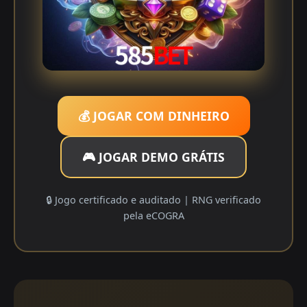
💰 JOGAR COM DINHEIRO
🎮 JOGAR DEMO GRÁTIS
🔒 Jogo certificado e auditado | RNG verificado
pela eCOGRA