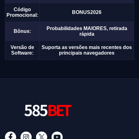
Código
BONUS2026
Promocional:
Probabilidades MAIORES, retirada
Bônus:
rápida
Versão de
Suporta as versões mais recentes dos
Software:
principais navegadores