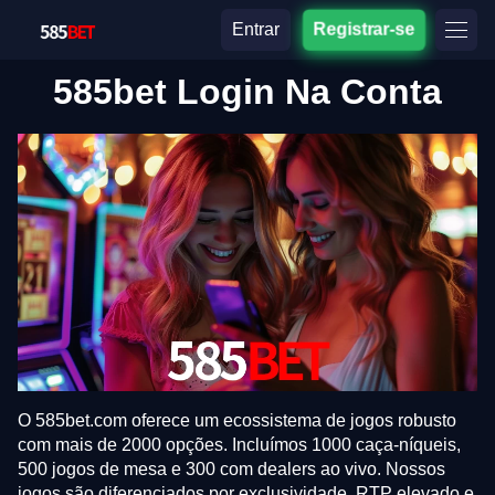
Entrar
Registrar-se
585bet Login Na Conta
O 585bet.com oferece um ecossistema de jogos robusto
com mais de 2000 opções. Incluímos 1000 caça-níqueis,
500 jogos de mesa e 300 com dealers ao vivo. Nossos
jogos são diferenciados por exclusividade, RTP elevado e