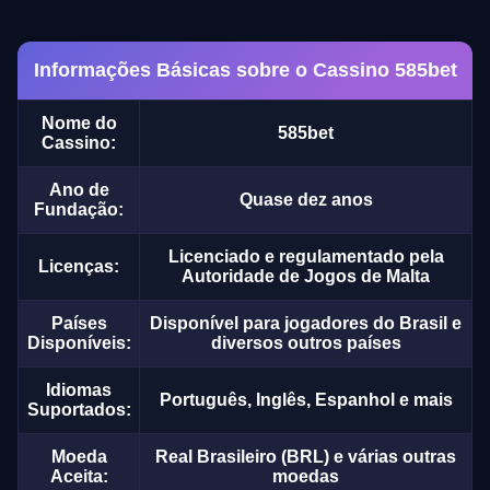
Informações Básicas sobre o Cassino 585bet
Nome do
585bet
Cassino:
Ano de
Quase dez anos
Fundação:
Licenciado e regulamentado pela
Licenças:
Autoridade de Jogos de Malta
Países
Disponível para jogadores do Brasil e
Disponíveis:
diversos outros países
Idiomas
Português, Inglês, Espanhol e mais
Suportados:
Moeda
Real Brasileiro (BRL) e várias outras
Aceita:
moedas