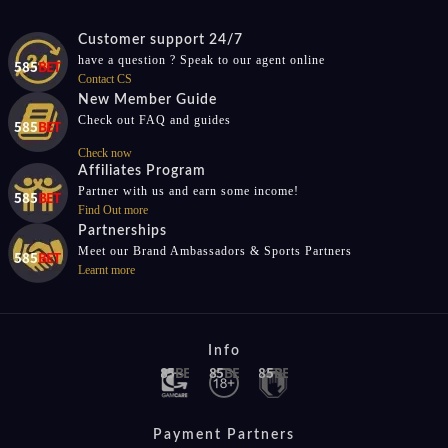
Customer support 24/7
have a question ? Speak to our agent online
Contact CS
New Member Guide
Check out FAQ and guides
Check now
Affiliates Program
Partner with us and earn some income!
Find Out more
Partnerships
Meet our Brand Ambassadors & Sports Partners
Learnt more
Info
Payment Partners