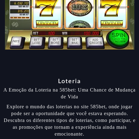
Loteria
A Emoção da Loteria na 585bet: Uma Chance de Mudança
de Vida
Explore o mundo das loterias no site 585bet, onde jogar
pode ser a oportunidade que você estava esperando.
Descubra os diferentes tipos de loterias, como participar, e
as promoções que tornam a experiência ainda mais
emocionante.