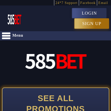
24*7 Support
Facebook
Email
LOGIN
SIGN UP
Menu
SEE ALL
PROMOTIONS