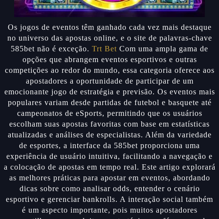
Os jogos de eventos têm ganhado cada vez mais destaque
no universo das apostas online, e o site de palavras-chave
585bet não é exceção.
Trt Bet
Com uma ampla gama de
opções que abrangem eventos esportivos e outras
competições ao redor do mundo, essa categoria oferece aos
apostadores a oportunidade de participar de um
emocionante jogo de estratégia e previsão. Os eventos mais
populares variam desde partidas de futebol e basquete até
campeonatos de eSports, permitindo que os usuários
escolham suas apostas favoritas com base em estatísticas
atualizadas e análises de especialistas. Além da variedade
de esportes, a interface da 585bet proporciona uma
experiência de usuário intuitiva, facilitando a navegação e
a colocação de apostas em tempo real. Este artigo explorará
as melhores práticas para apostar em eventos, abordando
dicas sobre como analisar odds, entender o cenário
esportivo e gerenciar bankrolls. A interação social também
é um aspecto importante, pois muitos apostadores