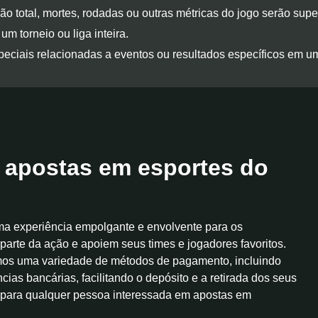
o total, mortes, rodadas ou outras métricas do jogo serão super
m torneio ou liga inteira.
eciais relacionadas a eventos ou resultados específicos em um
s apostas em esportes do
a experiência empolgante e envolvente para os
parte da ação e apoiem seus times e jogadores favoritos.
emos uma variedade de métodos de pagamento, incluindo
ências bancárias, facilitando o depósito e a retirada dos seus
o para qualquer pessoa interessada em apostas em