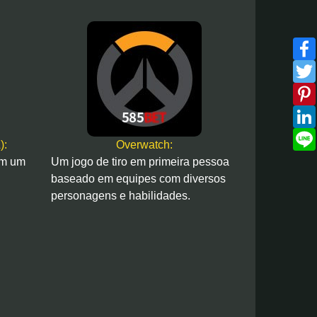
):
Overwatch:
om um
Um jogo de tiro em primeira pessoa
baseado em equipes com diversos
personagens e habilidades.