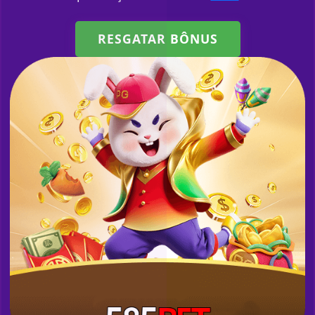
RESGATAR BÔNUS