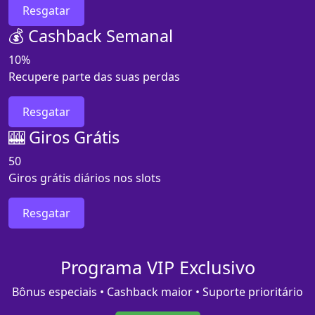
Resgatar
💰 Cashback Semanal
10%
Recupere parte das suas perdas
Resgatar
🎰 Giros Grátis
50
Giros grátis diários nos slots
Resgatar
Programa VIP Exclusivo
Bônus especiais • Cashback maior • Suporte prioritário