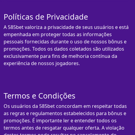
Políticas de Privacidade
A 585bet valoriza a privacidade de seus usuários e está
empenhada em proteger todas as informações
pessoais fornecidas durante o uso de nossos bônus e
promoções. Todos os dados coletados são utilizados
exclusivamente para fins de melhoria contínua da
experiência de nossos jogadores.
Termos e Condições
Os usuários da 585bet concordam em respeitar todas
as regras e regulamentos estabelecidos para bônus e
promoções. É importante ler e entender todos os
termos antes de resgatar qualquer oferta. A violação