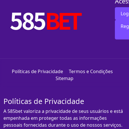
Aces
Log
Reg
Políticas de Privacidade
Termos e Condições
Sitemap
Políticas de Privacidade
A 585bet valoriza a privacidade de seus usuários e está
empenhada em proteger todas as informações
pessoais fornecidas durante o uso de nossos serviços.