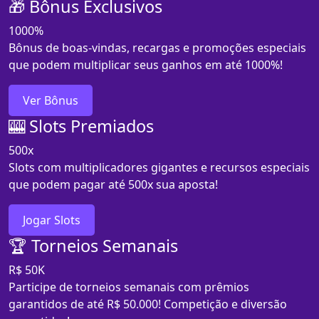
🎁 Bônus Exclusivos
1000%
Bônus de boas-vindas, recargas e promoções especiais
que podem multiplicar seus ganhos em até 1000%!
Ver Bônus
🎰 Slots Premiados
500x
Slots com multiplicadores gigantes e recursos especiais
que podem pagar até 500x sua aposta!
Jogar Slots
🏆 Torneios Semanais
R$ 50K
Participe de torneios semanais com prêmios
garantidos de até R$ 50.000! Competição e diversão