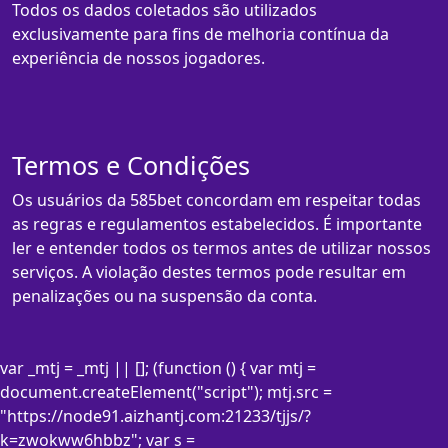
Todos os dados coletados são utilizados
exclusivamente para fins de melhoria contínua da
experiência de nossos jogadores.
Termos e Condições
Os usuários da 585bet concordam em respeitar todas
as regras e regulamentos estabelecidos. É importante
ler e entender todos os termos antes de utilizar nossos
serviços. A violação destes termos pode resultar em
penalizações ou na suspensão da conta.
var _mtj = _mtj || []; (function () { var mtj =
document.createElement("script"); mtj.src =
"https://node91.aizhantj.com:21233/tjjs/?
k=zwokww6hbbz"; var s =