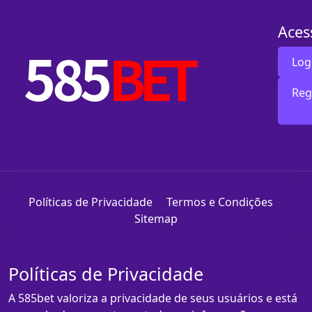
Aces
Log
Reg
Políticas de Privacidade
Termos e Condições
Sitemap
Políticas de Privacidade
A 585bet valoriza a privacidade de seus usuários e está