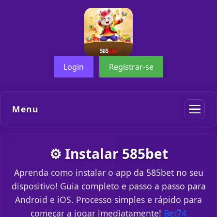
Login
Registrar-se
Menu
⚙️ Instalar 585bet
Aprenda como instalar o app da 585bet no seu
dispositivo! Guia completo e passo a passo para
Android e iOS. Processo simples e rápido para
começar a jogar imediatamente!
Bet74